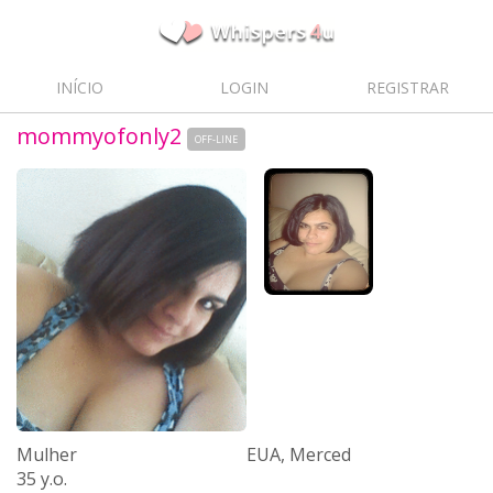
INÍCIO
LOGIN
REGISTRAR
mommyofonly2
OFF-LINE
Mulher
EUA, Merced
35 y.o.