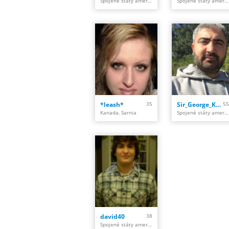
Spojené státy americké, Lima, Allen
Spojené státy americké, Mission
*leash*
35
Sir_George_Karlsson
55
Kanada, Sarnia
Spojené státy americké, Jacksonville
david40
38
Spojené státy americké, Beeville