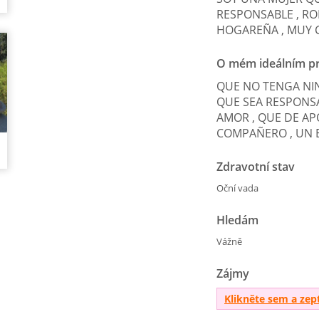
RESPONSABLE , RO
HOGAREÑA , MUY C
O mém ideálním pr
QUE NO TENGA NI
QUE SEA RESPONSA
AMOR , QUE DE AP
COMPAÑERO , UN 
Zdravotní stav
Oční vada
Hledám
Vážně
Zájmy
Klikněte sem a zep