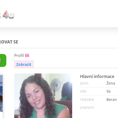
ROVAT SE
Profil
Eli
!
Zobrazit
Hlavní informace
Jsem:
Žena
Věk:
56
Hvězdné
Beran
znamení: