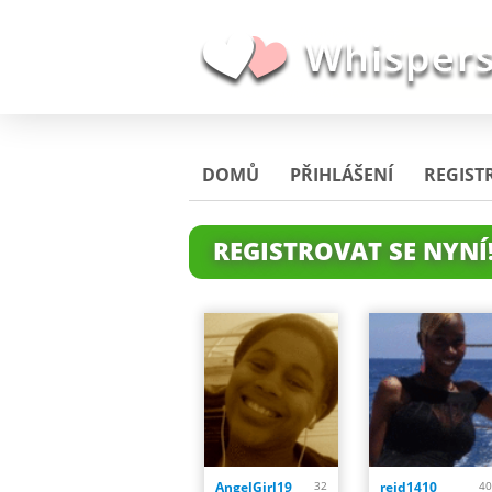
DOMŮ
PŘIHLÁŠENÍ
REGIST
REGISTROVAT SE NYNÍ
AngelGirl19
32
reid1410
40