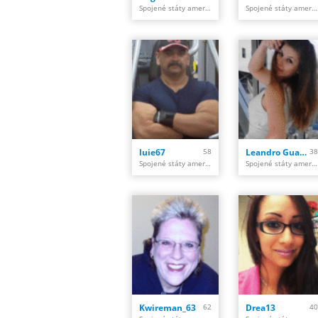
Spojené státy americké, Saint Louis
Spojené státy americké, Rockville
luie67
58
Leandro Guardiola Ab
38
Spojené státy americké, Cicero
Spojené státy americké, New York
Kwireman_63
62
Drea13
40