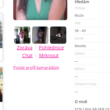
Hledám
Pohlaví
Muže
Věk:
38 - 49
+5
Země:
Mexiko
|
Zpráva
Pohlednice
Oblast:
|
Chat
Mrknout
—
Poslat profil kamarádům
Město:
—
Zdravotní stav:
—
O mně
SOY UNA MUJER QUE