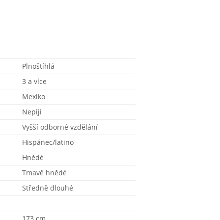
Plnoštíhlá
3 a více
Mexiko
Nepiji
Vyšší odborné vzdělání
Hispánec/latino
Hnědé
Tmavě hnědé
Středně dlouhé
173 cm