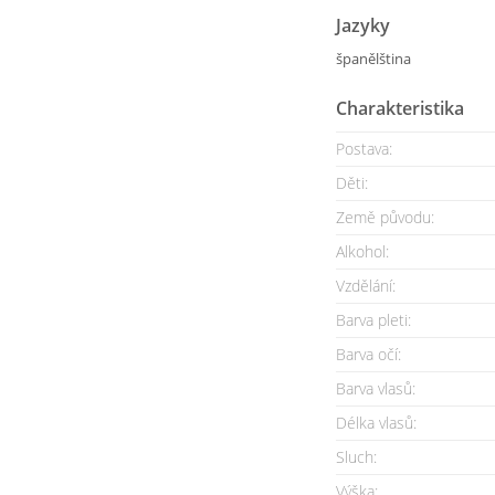
Jazyky
španělština
Charakteristika
Postava:
Děti:
Země původu:
Alkohol:
Vzdělání:
Barva pleti:
Barva očí:
Barva vlasů:
Délka vlasů:
Sluch:
Výška: