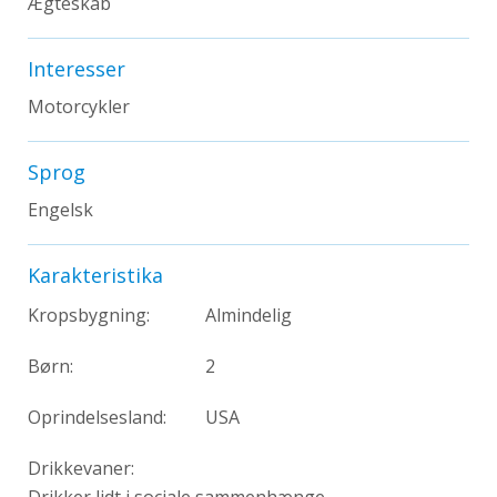
Ægteskab
Interesser
Motorcykler
Sprog
Engelsk
Karakteristika
Kropsbygning:
Almindelig
Børn:
2
Oprindelsesland:
USA
Drikkevaner:
Drikker lidt i sociale sammenhænge