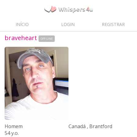
INÍCIO
LOGIN
REGISTRAR
braveheart
OFF-LINE
Homem
Canadá , Brantford
54 y.o.