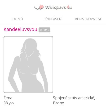
DOMŮ
PŘIHLÁŠENÍ
REGISTROVAT SE
Kandeeluvsyou
OFFLINE
Žena
Spojené státy americké,
38 y.o.
Bronx