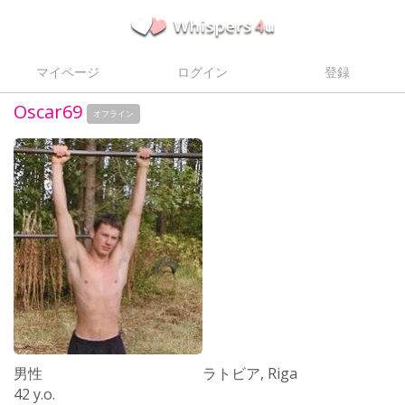
マイページ
ログイン
登録
Oscar69
オフライン
男性
ラトビア, Riga
42 y.o.