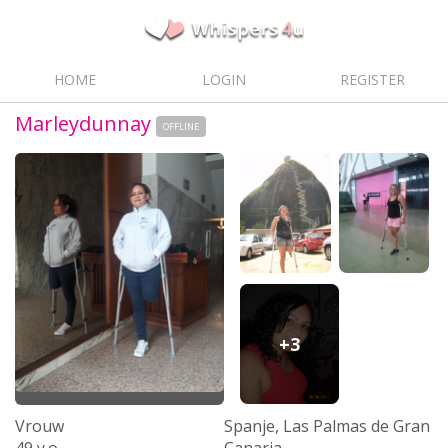
HOME
LOGIN
REGISTER
Marleydunnay
OFFLINE
+3
Vrouw
Spanje, Las Palmas de Gran
49 y.o.
Canaria