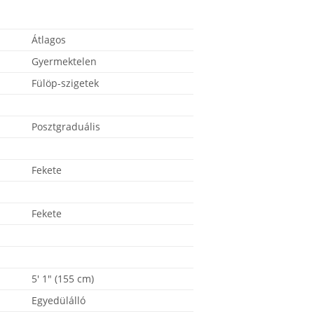
Átlagos
Gyermektelen
Fülöp-szigetek
Posztgraduális
Fekete
Fekete
5' 1" (155 cm)
Egyedülálló