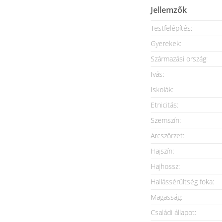
Jellemzők
Testfelépítés:
Gyerekek:
Származási ország:
Ivás:
Iskolák:
Etnicitás:
Szemszín:
Arcszőrzet:
Hajszín:
Hajhossz:
Hallássérültség foka:
Magasság:
Családi állapot: