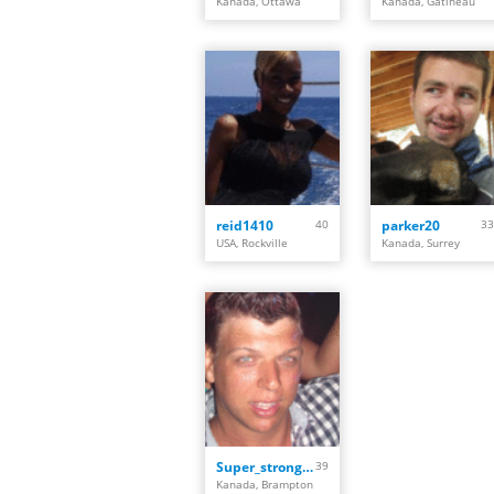
Kanada, Ottawa
Kanada, Gatineau
reid1410
40
parker20
33
USA, Rockville
Kanada, Surrey
Super_strong_guy
39
Kanada, Brampton