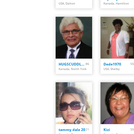
USA, Dalton
Kanada, Hamilton
HUGSCUDDLES101
86
Dede1970
55
Kanada, North York
USA, Shelby
tammy dale 20
21
Kizi
55