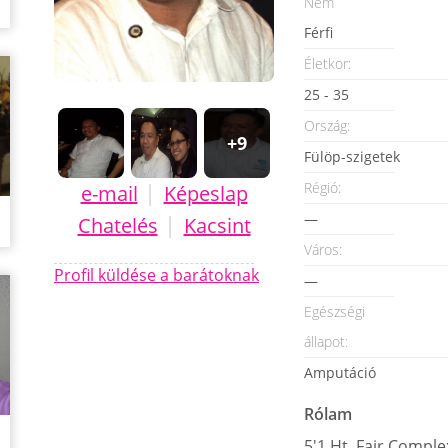
Nem
Férfi
Életkor:
25 - 35
Ország:
+9
Fülöp-szigetek
|
Régió:
e-mail
Képeslap
—
|
Chatelés
Kacsint
Város:
Profil küldése a barátoknak
—
Egészségi
állapot:
Amputáció
Rólam
5'1 Ht, Fair Compl