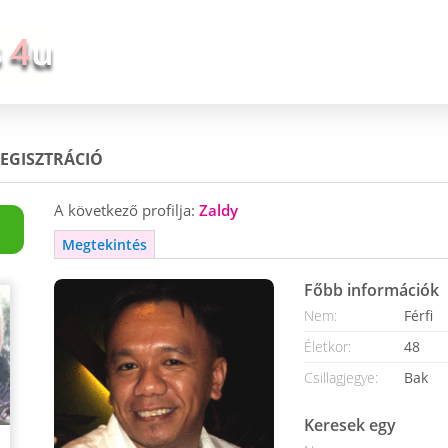
EGISZTRÁCIÓ
A következő profilja:
Zaldy
Megtekintés
Főbb információk
Nem:
Férfi
Életkor:
48
Csillagjegye:
Bak
Keresek egy