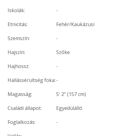
Iskolák:
-
Etnicitás:
Fehér/Kaukázusi
Szemszín:
-
Hajszín:
Szőke
Hajhossz:
-
Hallássérültség foka:
-
Magasság:
5' 2" (157 cm)
Családi állapot:
Egyedülálló
Foglalkozás:
-
Vallás:
-