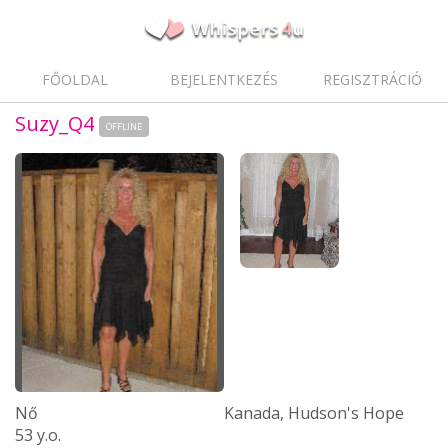
FŐOLDAL
BEJELENTKEZÉS
REGISZTRÁCIÓ
Suzy_Q4
OFFLINE
Nő
Kanada, Hudson's Hope
53 y.o.