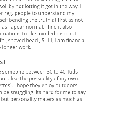
ll by not letting it get in the way. I
for reg. people to understand my
yself bending the truth at first as not
 as i apear normal. I find it also
situations to like minded people. I
it , shaved head , 5. 11, I am financial
 longer work.
eal
 someone between 30 to 40. Kids
ould like the possibility of my own.
ttes). I hope they enjoy outdoors.
 be snuggling. Its hard for me to say
e, but personality maters as much as