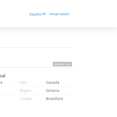
Iniciar sesión
Español
DESCONECTADO
pal
re
País:
Canadá
Región:
Ontario
Ciudad:
Brantford