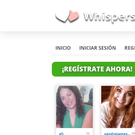
INICIO
INICIAR SESIÓN
REG
¡REGÍSTRATE AHORA!
eli
56
sandrajames4u
38