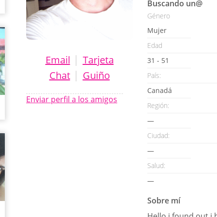
Buscando un@
Género
Mujer
Edad
|
Email
Tarjeta
31 - 51
|
Chat
Guiño
País:
Canadá
Enviar perfil a los amigos
Región:
—
Ciudad:
—
Salud:
—
Sobre mí
Hello i found out i