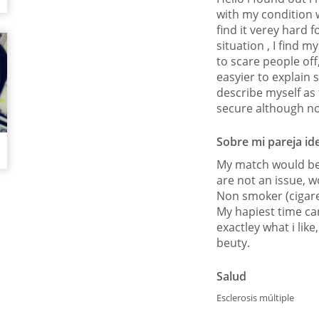
with my condition we
find it verey hard 
situation , I find m
to scare people off,
easyier to explain 
describe myself as f
secure although no
Sobre mi pareja id
My match would be
are not an issue, w
Non smoker (cigare
My hapiest time can
exactley what i lik
beuty.
Salud
Esclerosis múltiple