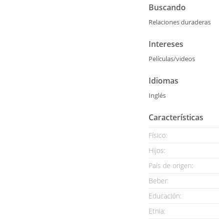
Buscando
Relaciones duraderas
Intereses
Películas/videos
Idiomas
Inglés
Características
Físico:
Hijos:
País de origen:
Beber:
Educación:
Etnia: