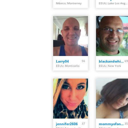
México, Monterrey
EEUU, Lake Los Angeles
Larry04
56
blackandwhite102
69
EEUU, Monticello
EEUU, New York
jennifer2606
37
mommyofonly2
35