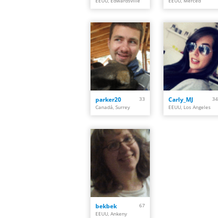
EEUU, Edwardsville
EEUU, Merced
parker20
33
Carly_MJ
34
Canadá, Surrey
EEUU, Los Angeles
bekbek
67
EEUU, Ankeny