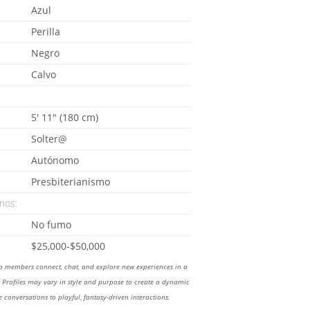
Azul
Perilla
Negro
Calvo
5' 11" (180 cm)
Solter@
Autónomo
Presbiterianismo
nos:
No fumo
$25,000-$50,000
lp members connect, chat, and explore new experiences in a
Profiles may vary in style and purpose to create a dynamic
 conversations to playful, fantasy-driven interactions.