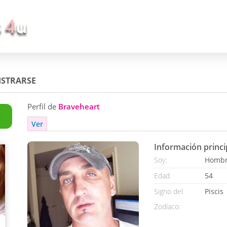
ISTRARSE
Perfil de
Braveheart
Ver
Información princi
Soy:
Homb
Edad
54
Signo del
Piscis
Zodíaco: