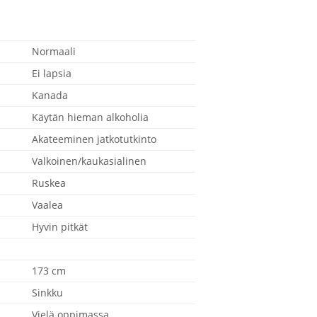
Normaali
Ei lapsia
Kanada
Käytän hieman alkoholia
Akateeminen jatkotutkinto
Valkoinen/kaukasialinen
Ruskea
Vaalea
Hyvin pitkät
173 cm
Sinkku
Vielä oppimassa