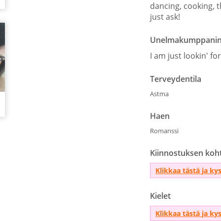
dancing, cooking, 
just ask!
Unelmakumppanini (
I am just lookin' f
Terveydentila
Astma
Haen
Romanssi
Kiinnostuksen koh
Klikkaa tästä ja ky
Kielet
Klikkaa tästä ja ky