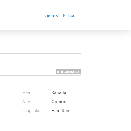
Kirjaudu
Suomi
EI KIRJAUTUNEENA
n
Maa:
Kanada
Alue:
Ontario
Kaupunki:
Hamilton