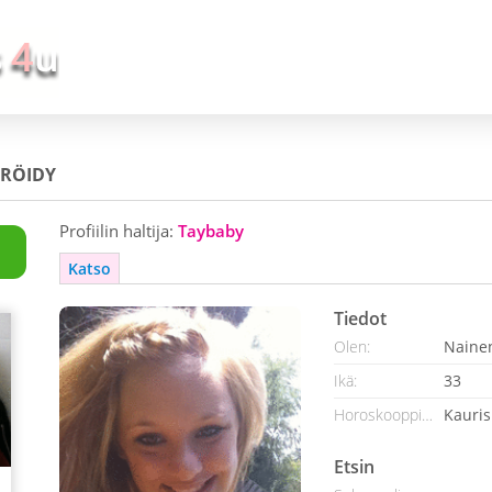
ERÖIDY
Profiilin haltija:
Taybaby
Katso
Tiedot
Olen:
Naine
Ikä:
33
Horoskooppimerkki:
Kauris
Etsin