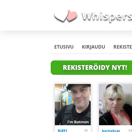
ETUSIVU
KIRJAUDU
REKIST
REKISTERÖIDY NYT!
Bj891
36
bertiebrat
53