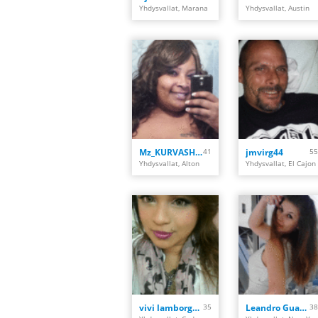
Yhdysvallat, Marana
Yhdysvallat, Austin
Mz_KURVASHiiS
41
jmvirg44
55
Yhdysvallat, Alton
Yhdysvallat, El Cajon
vivi lamborghini
35
Leandro Guardiola Ab
38