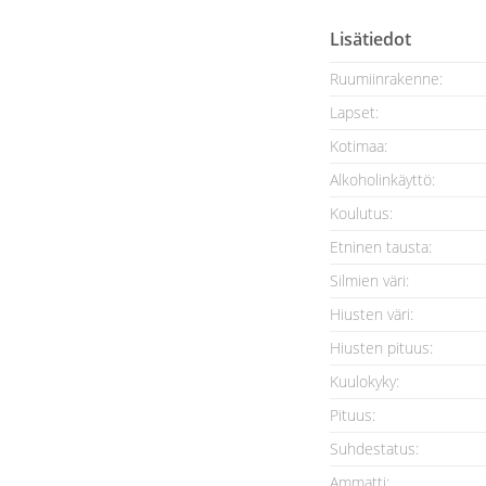
Lisätiedot
Ruumiinrakenne:
Lapset:
Kotimaa:
Alkoholinkäyttö:
Koulutus:
Etninen tausta:
Silmien väri:
Hiusten väri:
Hiusten pituus:
Kuulokyky:
Pituus:
Suhdestatus:
Ammatti: