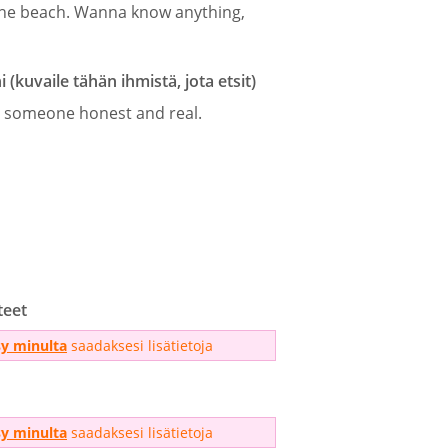
the beach. Wanna know anything,
kuvaile tähän ihmistä, jota etsit)
or someone honest and real.
teet
sy minulta
saadaksesi lisätietoja
sy minulta
saadaksesi lisätietoja