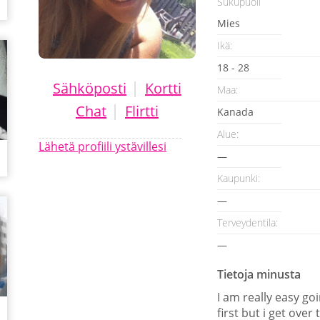
Sukupuoli
Mies
Ikä:
18 - 28
|
Sähköposti
Kortti
Maa:
|
Chat
Flirtti
Kanada
Alue:
Lähetä profiili ystävillesi
—
Kaupunki:
—
Terveydentila:
—
Tietoja minusta
I am really easy goi
first but i get over 